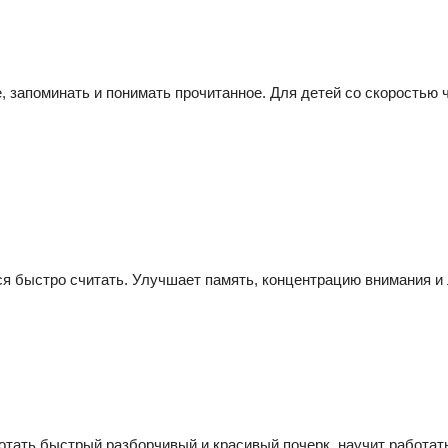
, запоминать и понимать прочитанное. Для детей со скоростью ч
я быстро считать. Улучшает память, концентрацию внимания и
отать быстрый разборчивый и красивый почерк, научит работать