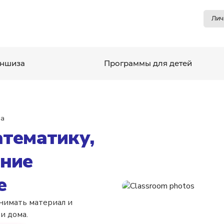
Лич
ншиза
Программы для детей
ма
тематику,
ние
е
онимать материал и
и дома.